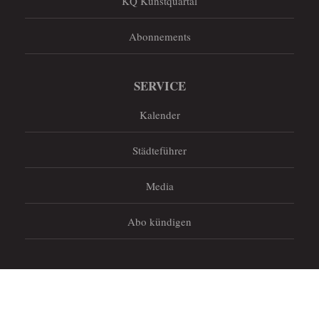
KQ Kunstquartal
Abonnements
SERVICE
Kalender
Städteführer
Media
Abo kündigen