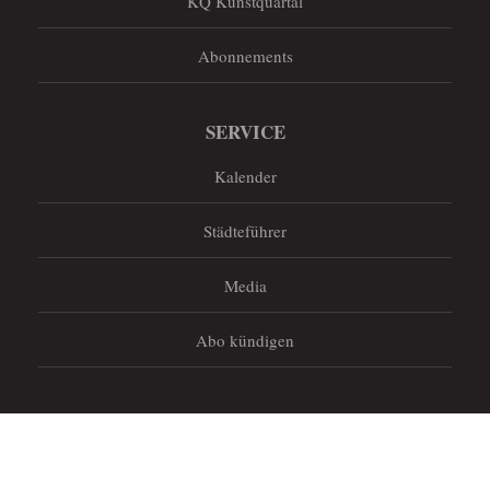
KQ Kunstquartal
Abonnements
SERVICE
Kalender
Städteführer
Media
Abo kündigen