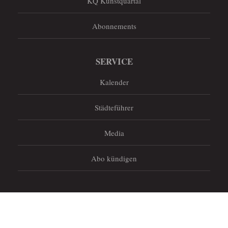
KQ Kunstquartal
Abonnements
SERVICE
Kalender
Städteführer
Media
Abo kündigen