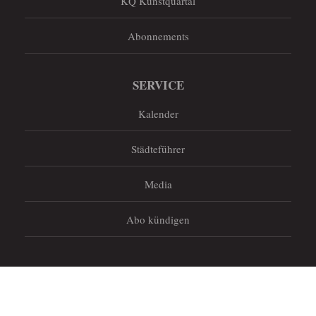
KQ Kunstquartal
Abonnements
SERVICE
Kalender
Städteführer
Media
Abo kündigen