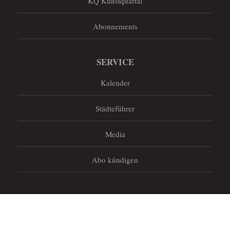
KQ Kunstquartal
Abonnements
SERVICE
Kalender
Städteführer
Media
Abo kündigen