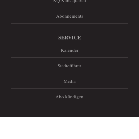
KQ Kunstquartal
Abonnements
SERVICE
Kalender
Städteführer
Media
Abo kündigen