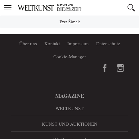
Toggle
navigation
Ezra Šimek
Über uns
Kontakt
Impressum
Datenschutz
Cookie-Manager
MAGAZINE
WELTKUNST
KUNST UND AUKTIONEN