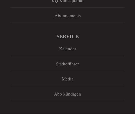
KQ Kunstquartal
Abonnements
SERVICE
Kalender
Städteführer
Media
Abo kündigen