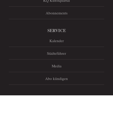
KQ Kunstquartal
Abonnements
SERVICE
Kalender
Städteführer
Media
Abo kündigen