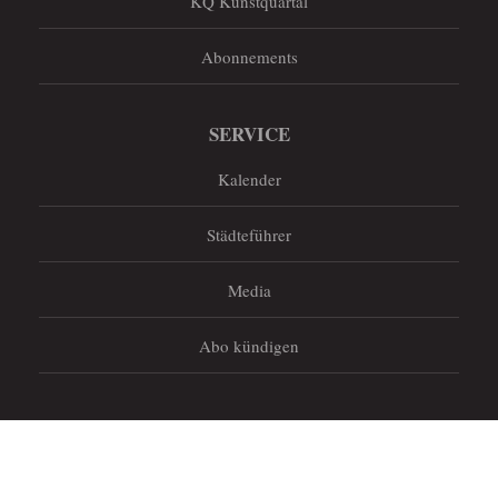
KQ Kunstquartal
Abonnements
SERVICE
Kalender
Städteführer
Media
Abo kündigen