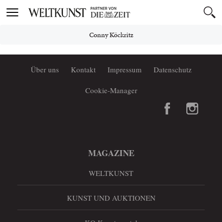
Toggle
navigation
Conny Köckritz
Über uns
Kontakt
Impressum
Datenschutz
Cookie-Manager
MAGAZINE
WELTKUNST
KUNST UND AUKTIONEN