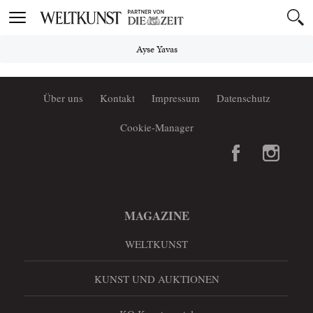
Toggle
navigation
Ayse Yavas
Über uns
Kontakt
Impressum
Datenschutz
Cookie-Manager
MAGAZINE
WELTKUNST
KUNST UND AUKTIONEN