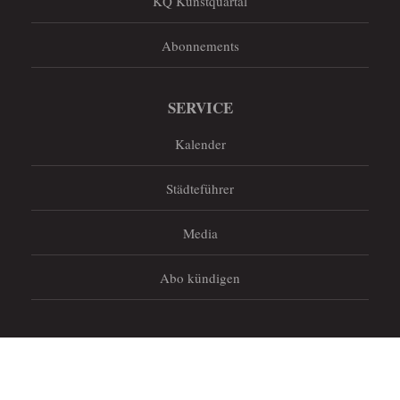
KQ Kunstquartal
Abonnements
SERVICE
Kalender
Städteführer
Media
Abo kündigen