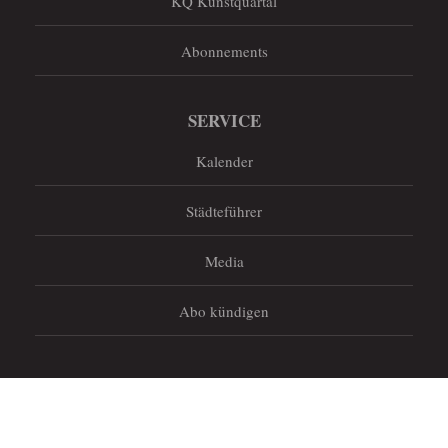
KQ Kunstquartal
Abonnements
SERVICE
Kalender
Städteführer
Media
Abo kündigen