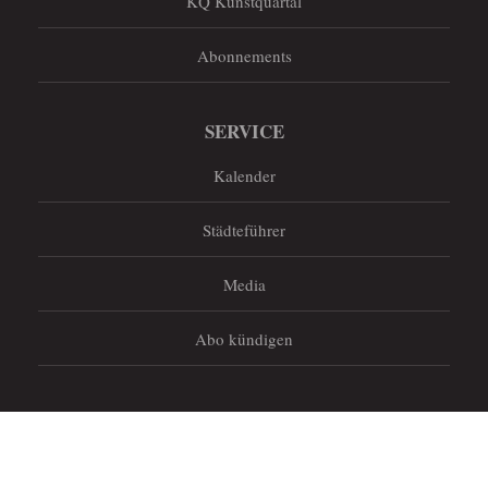
KQ Kunstquartal
Abonnements
SERVICE
Kalender
Städteführer
Media
Abo kündigen