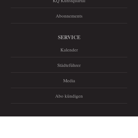
KQ Kunstquartal
Abonnements
SERVICE
Kalender
Städteführer
Media
Abo kündigen