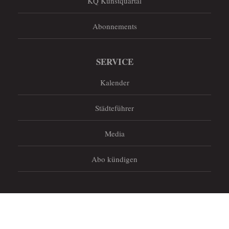
KQ Kunstquartal
Abonnements
SERVICE
Kalender
Städteführer
Media
Abo kündigen