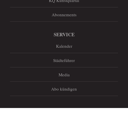
KQ Kunstquartal
Abonnements
SERVICE
Kalender
Städteführer
Media
Abo kündigen