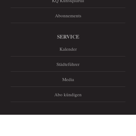
KQ Kunstquartal
Abonnements
SERVICE
Kalender
Städteführer
Media
Abo kündigen