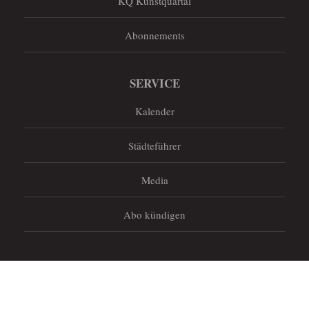
KQ Kunstquartal
Abonnements
SERVICE
Kalender
Städteführer
Media
Abo kündigen