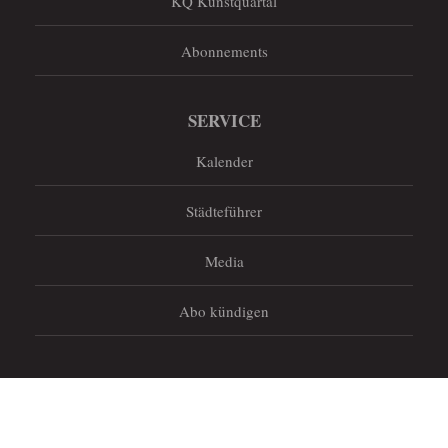
KQ Kunstquartal
Abonnements
SERVICE
Kalender
Städteführer
Media
Abo kündigen