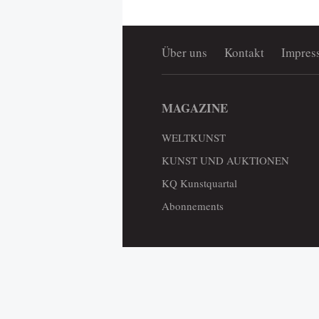
Über uns
Kontakt
Impres
MAGAZINE
WELTKUNST
KUNST UND AUKTIONEN
KQ Kunstquartal
Abonnements