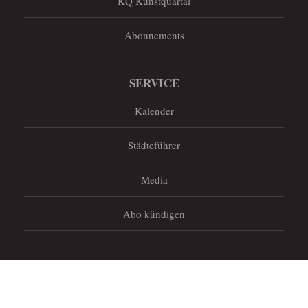
KQ Kunstquartal
Abonnements
SERVICE
Kalender
Städteführer
Media
Abo kündigen