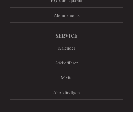
KQ Kunstquartal
Abonnements
SERVICE
Kalender
Städteführer
Media
Abo kündigen