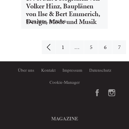
Volker Hinz, Bauplänen
von Ilse & Bert Emmerich,
Design, Mode und Musik
HAUS BEDA, BITBURG
1
…
5
6
7
Über uns
Kontakt
Impressum
Datenschutz
Cookie-Manager
MAGAZINE