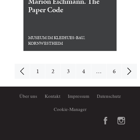
Marion Eichmann. The
Paper Code
MUSEUM IM KLEIHUES-BAU,
KORNWESTHEIM
1
2
3
4
…
6
Über uns
Kontakt
Impressum
Datenschutz
Cookie-Manager