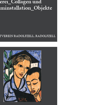
erei_Collagen und
minstallation_Objekte
TVEREIN RADOLFZELL, RADOLFZELL