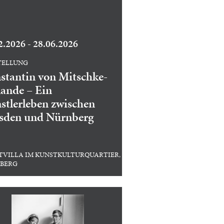
2.2026 - 28.06.2026
TELLUNG
stantin von Mitschke-
lande – Ein
stlerleben zwischen
sden und Nürnberg
TVILLA IM KUNSTKULTURQUARTIER,
BERG