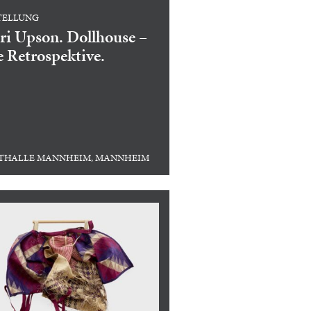
TELLUNG
ri Upson. Dollhouse –
e Retrospektive.
THALLE MANNHEIM, MANNHEIM